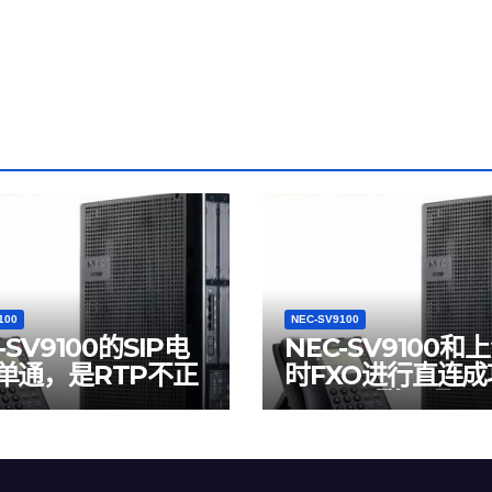
100
NEC-SV9100
-SV9100的SIP电
NEC-SV9100和
单通，是RTP不正
时FXO进行直连成
现SIP互联互通