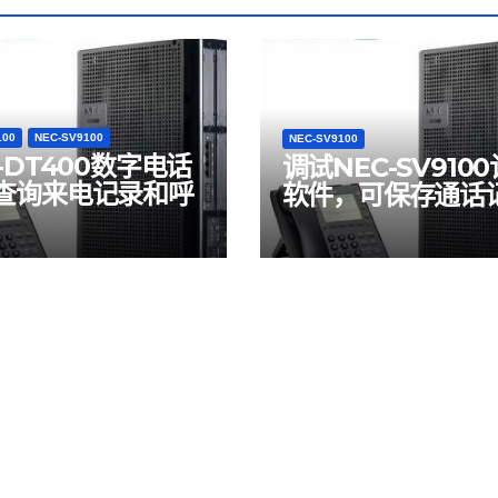
100
NEC-SV9100
NEC-SV9100
-DT400数字电话
调试NEC-SV910
查询来电记录和呼
软件，可保存通话
录；