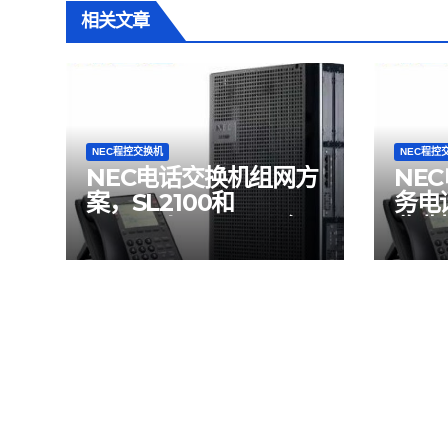
相关文章
NEC程控交换机
NEC程控
NEC电话交换机组网方
NE
案，SL2100和
务电
SV9100\SV8100可组
收费
网